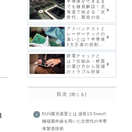
半導体ができるま
でを徹底解説！北
海道で始まる「次
世代」製造の全工
程
アドバンテストと
レーザーテックの
違いとは？半導体
2大王者の役割や
強みを徹底比較
静電チャックと
は？仕組み・材質
の選び方から現場
のトラブル対策ま
で解説
目次
EUV露光装置とは 波長13.5nmの
導
極端紫外線を用いた次世代の半導
体製造技術