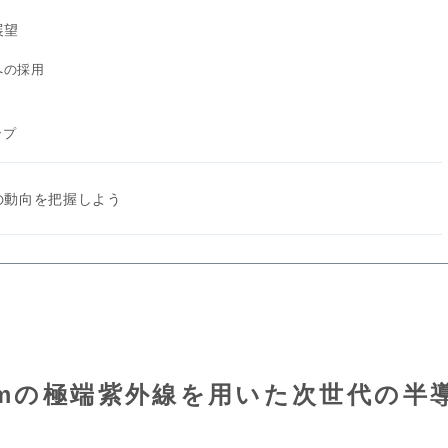
展望
への採用
ップ
の動向を把握しよう
5nmの極端紫外線を用いた次世代の半