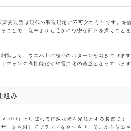
V露光装置は現代の製造現場に不可欠な存在です。結
することで、従来よりも遥かに緻密な回路を描くこと
を制御して、ウエハ上に極小のパターンを焼き付けま
ートフォンの高性能化や省電力化の基盤となっていま
仕組み
traviolet）と呼ばれる特殊な光を光源とする装置です
ーザーを照射してプラズマを発生させ、そこから放出