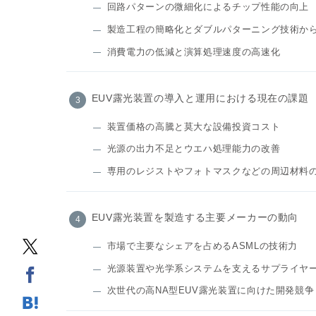
回路パターンの微細化によるチップ性能の向上
製造工程の簡略化とダブルパターニング技術か
消費電力の低減と演算処理速度の高速化
EUV露光装置の導入と運用における現在の課題
装置価格の高騰と莫大な設備投資コスト
光源の出力不足とウエハ処理能力の改善
専用のレジストやフォトマスクなどの周辺材料
EUV露光装置を製造する主要メーカーの動向
市場で主要なシェアを占めるASMLの技術力
光源装置や光学系システムを支えるサプライヤ
次世代の高NA型EUV露光装置に向けた開発競争