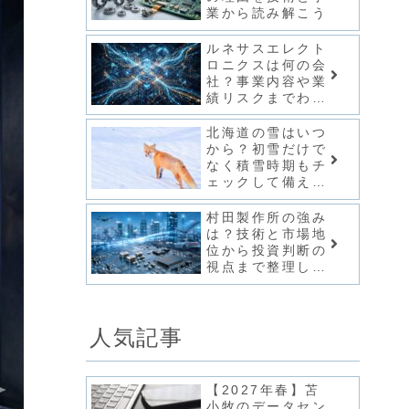
業から読み解こう
ルネサスエレクト
ロニクスは何の会
社？事業内容や業
績リスクまでわか
りやすく紹介
北海道の雪はいつ
から？初雪だけで
なく積雪時期もチ
ェックして備えよ
う
村田製作所の強み
は？技術と市場地
位から投資判断の
視点まで整理して
解説
人気記事
【2027年春】苫
小牧のデータセン