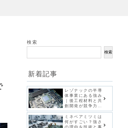
検索
検索
新着記事
で
レゾナックの半導
体事業にある強み
｜後工程材料と共
創開発が競争力を
支える！
ミネベアミツミは
何がすごい？強さ
の理由を技術と事