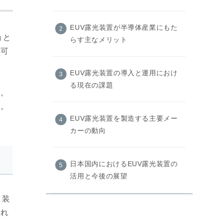
EUV露光装置が半導体産業にもた
論と
らす主なメリット
を可
EUV露光装置の導入と運用におけ
る現在の課題
す。
す。
EUV露光装置を製造する主要メー
カーの動向
日本国内におけるEUV露光装置の
活用と今後の展望
。装
EUV露光装置の特性を理解して先
され