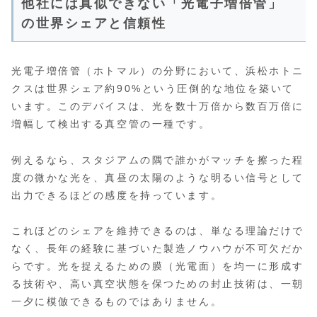
他社には真似できない「光電子増倍管」
の世界シェアと信頼性
光電子増倍管（ホトマル）の分野において、浜松ホトニ
クスは世界シェア約90%という圧倒的な地位を築いて
います。このデバイスは、光を数十万倍から数百万倍に
増幅して検出する真空管の一種です。
例えるなら、スタジアムの隅で誰かがマッチを擦った程
度の微かな光を、真昼の太陽のような明るい信号として
出力できるほどの感度を持っています。
これほどのシェアを維持できるのは、単なる理論だけで
なく、長年の経験に基づいた製造ノウハウが不可欠だか
らです。光を捉えるための膜（光電面）を均一に形成す
る技術や、高い真空状態を保つための封止技術は、一朝
一夕に模倣できるものではありません。