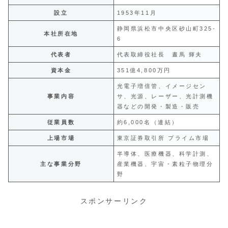
設立
1953年11月
静岡県浜松市中央区砂山町325-
本社所在地
6
代表者
代表取締役社長 晝馬 輝夫
資本金
351億4,800万円
光電子増倍管、イメージセン
事業内容
サ、光源、レーザー、光計測機
器などの開発・製造・販売
従業員数
約6,000名（連結）
上場市場
東京証券取引所 プライム市場
半導体、医療機器、科学計測、
主な事業分野
産業機器、宇宙・素粒子物理分
野
スポンサーリンク