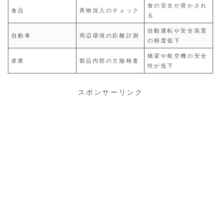
食の安全が脅かされ
食品
異物混入のチェック
る
自動運転や安全装置
自動車
周辺環境の距離計測
の精度低下
橋梁や航空機の安全
産業
製品内部の欠陥検査
性が低下
スポンサーリンク