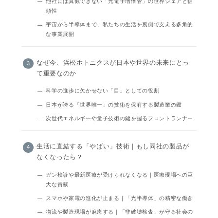
他社には真似できない「光電子増倍管」の世界シェアと信
頼性
宇宙から半導体まで、私たちの生活を裏側で支える多角的
な事業展開
なぜ今、浜松ホトニクスが日本や世界の未来にとっ
て重要なのか
科学の進歩に欠かせない「目」としての役割
日本が誇る「世界唯一」の技術を保有する製造業の鑑
次世代エネルギーや量子技術の鍵を握るフロントランナー
生活に直結する「やばい」技術｜もし同社の製品が
なくなったら？
ガン検診や最新医療が受けられなくなる｜医療現場への巨
大な貢献
スマホや家電の進化が止まる｜「光半導体」の精密な働き
物流や製造現場が麻痺する｜「非破壊検査」が守る社会の