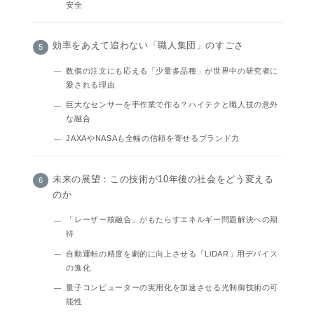
安全
効率をあえて追わない「職人集団」のすごさ
数個の注文にも応える「少量多品種」が世界中の研究者に
愛される理由
巨大なセンサーを手作業で作る？ハイテクと職人技の意外
な融合
JAXAやNASAも全幅の信頼を寄せるブランド力
未来の展望：この技術が10年後の社会をどう変える
のか
「レーザー核融合」がもたらすエネルギー問題解決への期
待
自動運転の精度を劇的に向上させる「LiDAR」用デバイス
の進化
量子コンピューターの実用化を加速させる光制御技術の可
能性