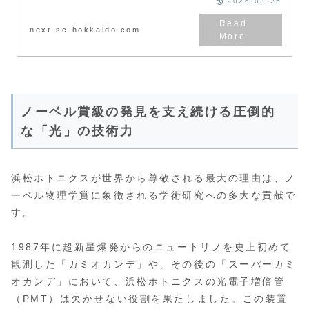
2026.03.25
か、未来の展望も必見です。
next-sc-hokkaido.com
ノーベル賞級の発見を支え続ける圧倒的
な「光」の技術力
浜松ホトニクスが世界から尊敬される最大の理由は、ノ
ーベル物理学賞に象徴される学術研究への多大な貢献で
す。
1987年に超新星爆発からのニュートリノを史上初めて
観測した「カミオカンデ」や、その後の「スーパーカミ
オカンデ」において、浜松ホトニクスの光電子増倍管
（PMT）は欠かせない役割を果たしました。この装置