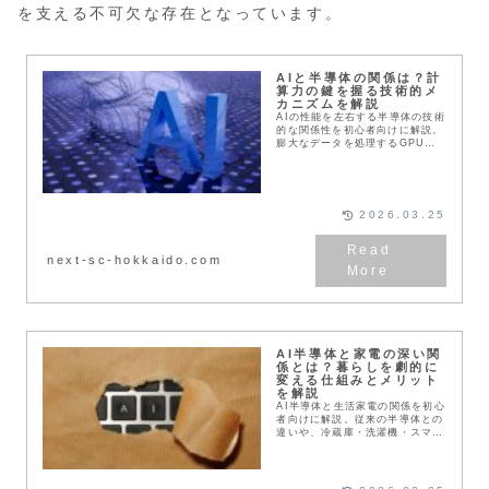
を支える不可欠な存在となっています。
AIと半導体の関係は？計
算力の鍵を握る技術的メ
カニズムを解説
AIの性能を左右する半導体の技術
的な関係性を初心者向けに解説。
膨大なデータを処理するGPUの
並列処理や、ASIC・NPUといっ
た専用チップの役割、2nm世代を
目指す微細化技術まで詳述しま
す。北海道で進む半導体革命の背
景にある計算力の重要性がわかり
2026.03.25
ます。
next-sc-hokkaido.com
AI半導体と家電の深い関
係とは？暮らしを劇的に
変える仕組みとメリット
を解説
AI半導体と生活家電の関係を初心
者向けに解説。従来の半導体との
違いや、冷蔵庫・洗濯機・スマホ
カメラがAIでどう賢くなるのかを
具体例で紹介します。北海道で進
む半導体革命が、10年後の家庭
や雪国の暮らしをどう変えるの