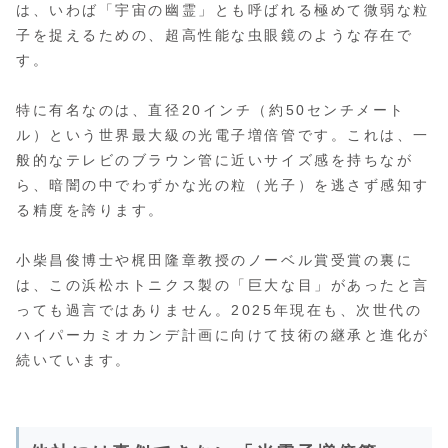
は、いわば「宇宙の幽霊」とも呼ばれる極めて微弱な粒
子を捉えるための、超高性能な虫眼鏡のような存在で
す。
特に有名なのは、直径20インチ（約50センチメート
ル）という世界最大級の光電子増倍管です。これは、一
般的なテレビのブラウン管に近いサイズ感を持ちなが
ら、暗闇の中でわずかな光の粒（光子）を逃さず感知す
る精度を誇ります。
小柴昌俊博士や梶田隆章教授のノーベル賞受賞の裏に
は、この浜松ホトニクス製の「巨大な目」があったと言
っても過言ではありません。2025年現在も、次世代の
ハイパーカミオカンデ計画に向けて技術の継承と進化が
続いています。