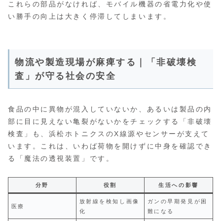
これらの部品がなければ、モバイル機器の省電力化や使
い勝手の向上は大きく停滞してしまいます。
物流や製造現場が麻痺する｜「非破壊検
査」が守る社会の安全
食品の中に異物が混入していないか、あるいは製品の内
部に目に見えない亀裂がないかをチェックする「非破壊
検査」も、浜松ホトニクスのX線源やセンサーが支えて
います。これは、いわば荷物を開けずに中身を確認でき
る「魔法の透視装置」です。
分野
役割
生活への影響
放射線を検知し画像
ガンの早期発見が困
医療
化
難になる