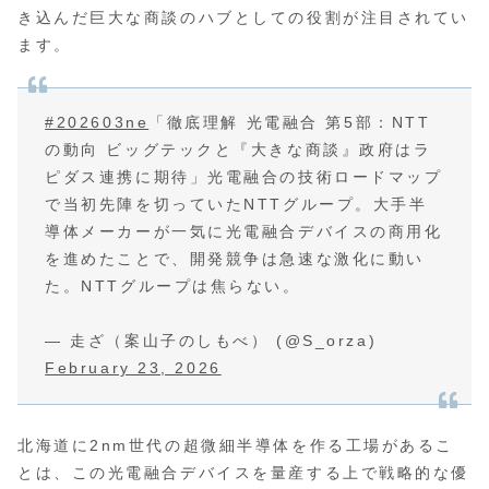
き込んだ巨大な商談のハブとしての役割が注目されてい
ます。
#202603ne
「徹底理解 光電融合 第5部：NTT
の動向 ビッグテックと『大きな商談』政府はラ
ピダス連携に期待」光電融合の技術ロードマップ
で当初先陣を切っていたNTTグループ。大手半
導体メーカーが一気に光電融合デバイスの商用化
を進めたことで、開発競争は急速な激化に動い
た。NTTグループは焦らない。
— 走ざ（案山子のしもべ） (@S_orza)
February 23, 2026
北海道に2nm世代の超微細半導体を作る工場があるこ
とは、この光電融合デバイスを量産する上で戦略的な優