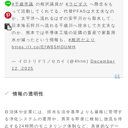
#千歳市議
の相沢議員が
#ラピダス
へ懸念をも
って活動してくれてる。代替PFASは大丈夫なの
か、太平洋へ流れるはずの安平川から取水して、
日本海石狩川へ流れる千歳川へ排水して大丈夫な
のか、熊本では半導体工場の近隣の畜産で家畜用
水が減ったという情報も。
#相沢だより
https://t.co/EfW85HOUMH
— イロトリドリノセカイ (@4htm)
December
12, 2025
情報の透明性
自治体や企業には、排水を法令基準よりも厳格に管理す
る浄化システムの運用や、異常を即座に検知し放流を停
止する24時間のモニタリング体制など、具体的なデー