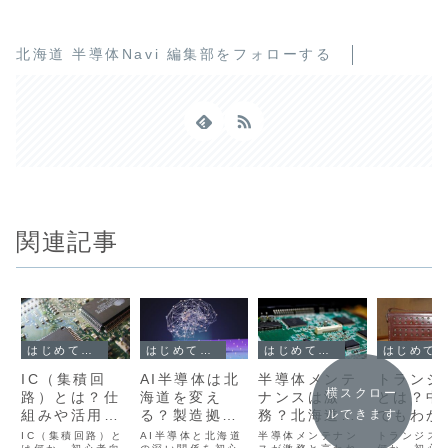
北海道 半導体Navi 編集部をフォローする
関連記事
はじめての半導体
はじめての半導体
はじめての半導体
はじめての半導体
IC（集積回
AI半導体は北
半導体メンテ
トランジ
横スクロー
路）とは？仕
海道を変え
ナンスは激
とは？中
組みや活用
る？製造拠点
務？北海道ラ
でもわか
ルできます
例、北海道の
の誘致がもた
ピダス進出で
組みと役
IC（集積回路）と
AI半導体と北海道
半導体メンテナン
トランジス