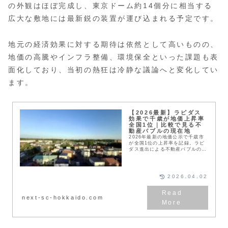
の外観はほぼ完成し、東京ドーム約14個分に相当する
広大な敷地には最新鋭の装置が運び込まれる予定です。
地元の経済効果に対する期待は依然として高いものの、
地価の高騰やインフラ整備、環境保全といった課題も表
面化しており、当初の熱狂は冷静な議論へと変化してい
ます。
【2026最新】ラピダス
効果で千歳が地価上昇率
全国1位｜比較で見る不
動産バブルの現在地
2026年最新の地価公示で千歳市
が全国1位の上昇率を記録。ラピ
ダス進出による不動産バブルの現
状を、恵庭・苫小牧との比較を交
えて解説します。商業地や住宅地
の変動率、今後の見通し、初心者
が失敗しないための土地選びの判
2026.04.02
断基準まで網羅した決定版です。
next-sc-hokkaido.com