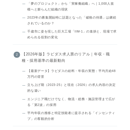
「夢のプロジェクト」から「実稼働組織」へ｜1,000人規
模へと膨らんだ組織の現状
2023年の募集開始時に話題となった「破格の待遇」は継続
されているのか？
千歳市に姿を現した巨大工場「IIM-1」の進捗と、現場で求
められる役割の変化
【2026年版】ラピダス求人票のリアル｜年収・職
種・採用基準の最新動向
【最新データ】ラピダスの給料・年収の実態：平均月給48
万円の背景
立ち上げ期（2023-25）と現在（2026）の求人内容の決定
的な違い
エンジニア職だけでなく、物流・総務・施設管理まで広が
る「第2波」の採用
平均年収の推移と特定技能者に提示される「インセンティ
ブ」の客観的分析