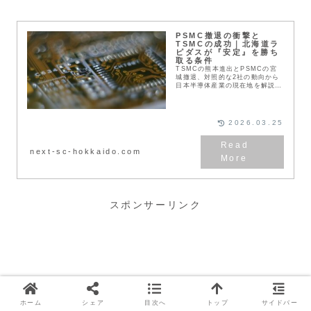
PSMC撤退の衝撃と
TSMCの成功｜北海道ラ
ピダスが『安定』を勝ち
取る条件
TSMCの熊本進出とPSMCの宮
城撤退、対照的な2社の動向から
日本半導体産業の現在地を解説。
コストや支援体制の違いから、北
海道・千歳で進むラピダス計画の
将来性を探ります。地域の経済効
果や雇用への影響を知り、未来を
2026.03.25
読み解くヒントを提示します。
next-sc-hokkaido.com
スポンサーリンク
ホーム
シェア
目次へ
トップ
サイドバー