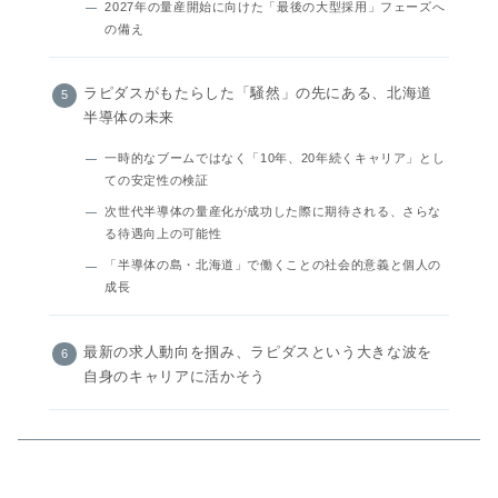
2027年の量産開始に向けた「最後の大型採用」フェーズへ
の備え
ラピダスがもたらした「騒然」の先にある、北海道
半導体の未来
一時的なブームではなく「10年、20年続くキャリア」とし
ての安定性の検証
次世代半導体の量産化が成功した際に期待される、さらな
る待遇向上の可能性
「半導体の島・北海道」で働くことの社会的意義と個人の
成長
最新の求人動向を掴み、ラピダスという大きな波を
自身のキャリアに活かそう