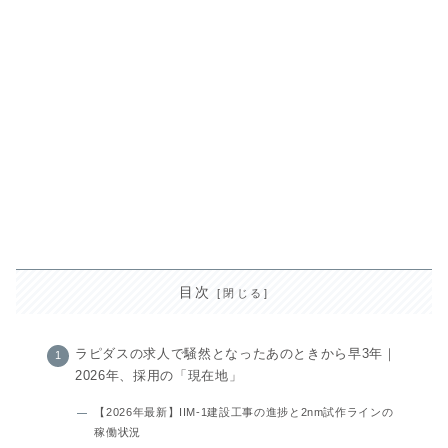
目次
ラピダスの求人で騒然となったあのときから早3年｜
2026年、採用の「現在地」
【2026年最新】IIM-1建設工事の進捗と2nm試作ラインの
稼働状況