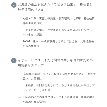
北海道の生活を変えた「ラピダス効果」｜移住者と
地元採用のリアル
札幌・千歳・恵庭の不動産・教育環境への影響：移住技術
者の生活満足度
「東京水準の給与」が北海道の製造業全体の賃金を押し上
げた事実と課題
JASM（熊本）の成功事例と比較して見える、北海道型モ
デルの独自性
今からラピダス（または関連企業）を目指すための
現実的なステップ
【2026年最新】ラピダス転職を成功させるための「担当者
選び」の重要性
「未経験」の門戸は開かれているか？協力会社や周辺サプ
ライヤーという選択肢
IBMやimecとの連携プロジェクト：海外派遣・研修の機会
と求められる語学力