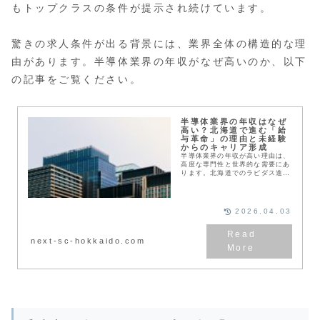
もトップクラスの条件が提示され続けています。
驚きの求人条件が出る背景には、業界全体の構造的な理
由があります。半導体業界の年収がなぜ高いのか、以下
の記事をご覧ください。
半導体業界の年収はなぜ
高い？北海道で進む「給
与革命」の理由と未経験
からのキャリア形成
半導体業界の年収が高い理由は、
高度な専門性と世界的な需要にあ
ります。北海道でのラピダス進出
による賃金への影響や、SUMCO
など主要企業の事例を解説。未経
験から高年収を目指せる背景や将
来性を知り、キャリア形成のヒン
2026.04.03
トを掴みましょう。
next-sc-hokkaido.com