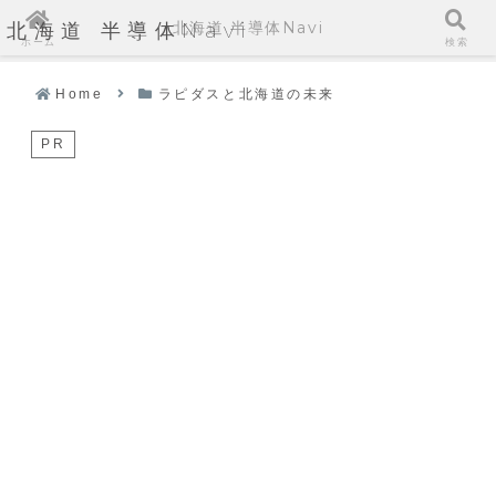
北海道 半導体Navi
北海道 半導体Navi
ホーム
検索
Home
ラピダスと北海道の未来
PR