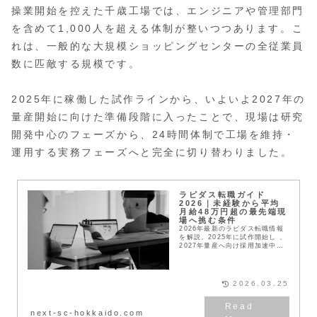
操業開始を控えた千歳工場では、エンジニアや管理部門
を含めて1,000人を超える体制が整いつつあります。こ
れは、一般的な大規模ショッピングセンターの全従業員
数に匹敵する規模です。
2025年に稼働した試作ラインから、いよいよ2027年の
量産開始に向けた準備段階に入ったことで、現場は研究
開発中心のフェーズから、24時間体制で工場を維持・
運用する実務フェーズへと完全に切り替わりました。
ラピダス転職ガイド
2026｜未経験から平均
月給48万円超の最先端現
場へ挑む条件
2026年最新のラピダス転職情報
を解説。2025年に試作開始し 、
2027年量産へ向け採用加速中。
平均月給48万円超 、未経験可の
求人 、実働7.5時間 、最大200
万円の移住支援金 など、北海道
千歳市で理想のキャリアを築くた
2026.03.25
めの指針をまとめました。
next-sc-hokkaido.com