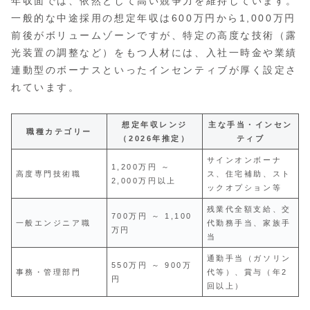
年収面では、依然として高い競争力を維持しています。
一般的な中途採用の想定年収は600万円から1,000万円
前後がボリュームゾーンですが、特定の高度な技術（露
光装置の調整など）をもつ人材には、入社一時金や業績
連動型のボーナスといったインセンティブが厚く設定さ
れています。
想定年収レンジ
主な手当・インセン
職種カテゴリー
（2026年推定）
ティブ
サインオンボーナ
1,200万円 ～
高度専門技術職
ス、住宅補助、スト
2,000万円以上
ックオプション等
残業代全額支給、交
700万円 ～ 1,100
一般エンジニア職
代勤務手当、家族手
万円
当
通勤手当（ガソリン
550万円 ～ 900万
事務・管理部門
代等）、賞与（年2
円
回以上）