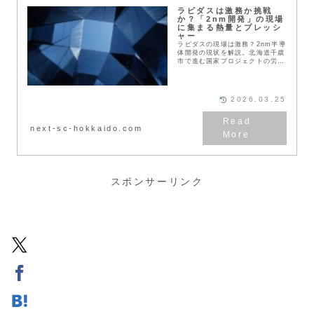
ラピダスは激務か挑戦
か？「2nm開発」の現場
に集まる熱量とプレッシ
ャー
ラピダスの現場は激務？2nm半導
体開発の現状を解説。北海道千歳
市で進む国家プロジェクトの労働
環境や、実働7.5時間のフレック
ス制度、海外派遣の実際を深掘り
します。5兆円規模の投資がもた
らす地域経済への影響と、未来を
2026.03.25
創る挑戦の魅力を紐解きます。
next-sc-hokkaido.com
スポンサーリンク