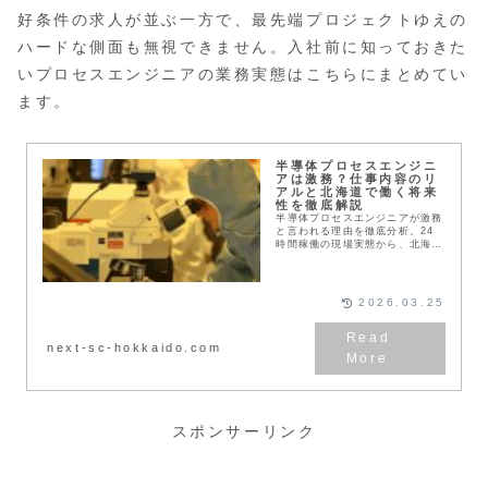
好条件の求人が並ぶ一方で、最先端プロジェクトゆえの
ハードな側面も無視できません。入社前に知っておきた
いプロセスエンジニアの業務実態はこちらにまとめてい
ます。
半導体プロセスエンジニ
アは激務？仕事内容のリ
アルと北海道で働く将来
性を徹底解説
半導体プロセスエンジニアが激務
と言われる理由を徹底分析。24
時間稼働の現場実態から、北海道
での次世代プロジェクトによる雇
用への影響まで解説します。未経
験者向けに仕事内容を日常的な例
えで紹介し、高年収や将来性とい
2026.03.25
ったメリットも網羅。不安を解消
し、納得のいくキャリア選択をサ
ポートします。
next-sc-hokkaido.com
スポンサーリンク