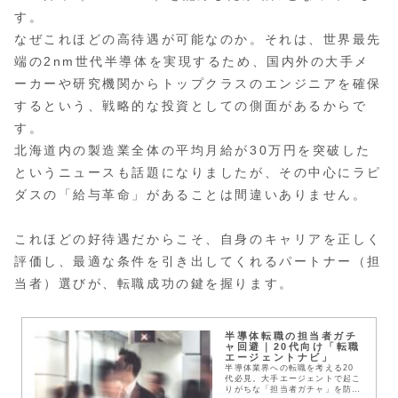
す。
なぜこれほどの高待遇が可能なのか。それは、世界最先
端の2nm世代半導体を実現するため、国内外の大手メ
ーカーや研究機関からトップクラスのエンジニアを確保
するという、戦略的な投資としての側面があるからで
す。
北海道内の製造業全体の平均月給が30万円を突破した
というニュースも話題になりましたが、その中心にラピ
ダスの「給与革命」があることは間違いありません。
これほどの好待遇だからこそ、自身のキャリアを正しく
評価し、最適な条件を引き出してくれるパートナー（担
当者）選びが、転職成功の鍵を握ります。
半導体転職の担当者ガチ
ャ回避｜20代向け「転職
エージェントナビ」
半導体業界への転職を考える20
代必見。大手エージェントで起こ
りがちな「担当者ガチャ」を防ぐ